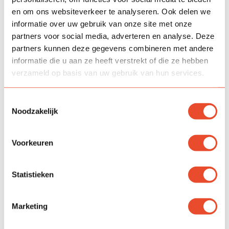
en om ons websiteverkeer te analyseren. Ook delen we
informatie over uw gebruik van onze site met onze
partners voor social media, adverteren en analyse. Deze
partners kunnen deze gegevens combineren met andere
informatie die u aan ze heeft verstrekt of die ze hebben
verzameld op basis van uw gebruik van hun services.
Toestemmingsselectie
Noodzakelijk
Voorkeuren
Statistieken
Groep 7 & 8
Juf Marlon is de leerkracht van groep 7/8 op maandag t/m
Marketing
donderdag. Op vrijdag staat meester Jordi voor de groep.